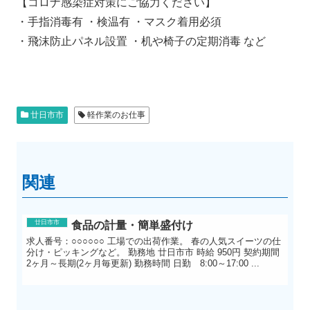
【コロナ感染症対策にご協力ください】
・手指消毒有 ・検温有 ・マスク着用必須
・飛沫防止パネル設置 ・机や椅子の定期消毒 など
廿日市市
軽作業のお仕事
関連
廿日市市
食品の計量・簡単盛付け
求人番号：○○○○○○ 工場での出荷作業。 春の人気スイーツの仕
分け・ピッキングなど。 勤務地 廿日市市 時給 950円 契約期間
2ヶ月～長期(2ヶ月毎更新) 勤務時間 日勤 8:00～17:00 ...